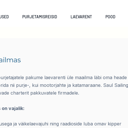
USED
PURJETAMISREISID
LAEVARENT
POOD
ailmas
urjetajatele pakume laevarenti üle maailma läbi oma heade 
rida nii purje-, kui mootorjahte ja katamaraane. Saul Saili
ade charterit pakkuvatele firmadele.
on vajalik:
sega ja väikelaevajuhi ning raadioside luba omav kipper