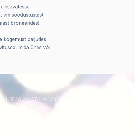
su lisavatesse
st vm soodustustest.
mast broneerides!
e kogemust paljudes
vitused, mida ühes või
ÜLE 10 AASTA KOGEMUST
Väikelaevajuhi koolitused
SRC raadioside koolitused
Mootor- ja purjelaeva praktika