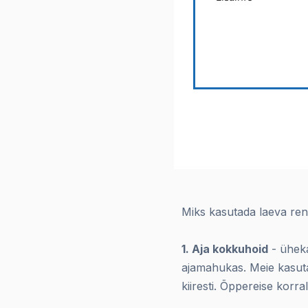
Miks kasutada laeva rent
1. Aja kokkuhoid
- üheka
ajamahukas. Meie kasut
kiiresti. Õppereise korr