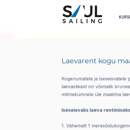
KURS
Laevarent kogu ma
Kogenumatele ja iseseisvatele p
laevastikest on võimalik bronee
mitmekümnele üle maailma laev
Iseseisvaks laeva rentimiseks 
1. Vähemalt 1 meresõidukogemu