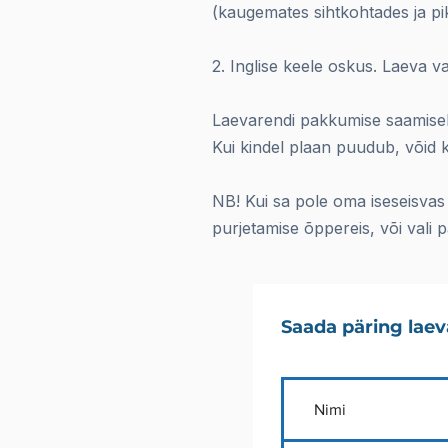
(kaugemates sihtkohtades ja pi
2. Inglise keele oskus. Laeva va
Laevarendi pakkumise saamiseks
Kui kindel plaan puudub, võid 
NB! Kui sa pole oma iseseisvas 
purjetamise õppereis, või vali 
Saada päring laev