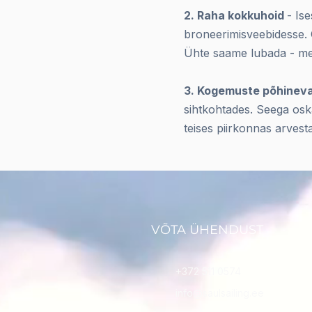
2. Raha kokkuhoid
- Is
broneerimisveebidesse. O
Ühte saame lubada - mei
3. Kogemuste põhinev
sihtkohtades. Seega osk
teises piirkonnas arvesta
VÕTA ÜHENDUST
+372 511 0574
info@saulsailing.ee