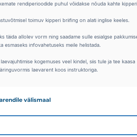
kemate rendiperioodide puhul võidakse nõuda kahte kipperi
stuvõtmisel toimuv kipperi briifing on alati inglise keeles.
 täida allolev vorm ning saadame sulle esialgse pakkumise
ka esmaseks infovahetuseks meile helistada.
laevajuhtimise kogemuses veel kindel, siis tule ja tee kaasa
päringuvormis laevarent koos instruktoriga.
arendile välismaal