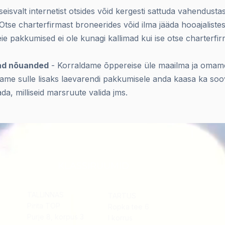
eseisvalt internetist otsides võid kergesti sattuda vahendusta
tse charterfirmast broneerides võid ilma jääda hooajaliste
e pakkumised ei ole kunagi kallimad kui ise otse charterfir
ad nõuanded
- Korraldame õppereise üle maailma ja omam
ame sulle lisaks laevarendi pakkumisele anda kaasa ka soo
da, milliseid marsruute valida jms.
KLASSIRUUMID
TALLINNAS
TARTUS
Pirita TOP
Ropka tee 6
Purje 8, korpus 3
I korrus