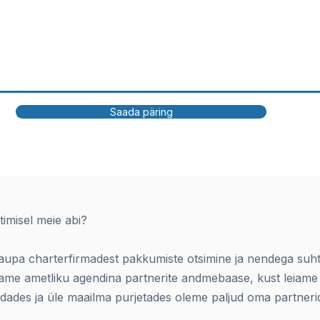
Saada päring
imisel meie abi?
upa charterfirmadest pakkumiste otsimine ja nendega suht
ame ametliku agendina partnerite andmebaase, kust leiame
aldades ja üle maailma purjetades oleme paljud oma partnerid