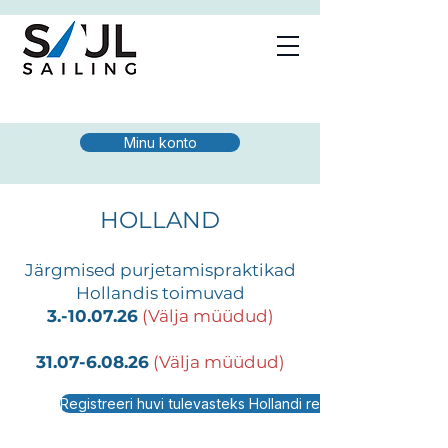
Minu konto
HOLLAND
Järgmised purjetamispraktikad
Hollandis toimuvad
3.-10.07.26
(Välja müüdud)
31.07-6.08.26
(Välja müüdud)
Registreeri huvi tulevasteks Hollandi reisideks