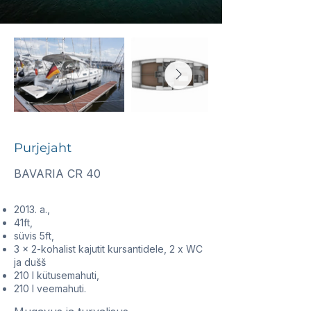
Purjejaht
BAVARIA CR 40
2013. a.,
41ft,
süvis 5ft,
3 x 2-kohalist kajutit kursantidele, 2 x WC
ja dušš
210 l kütusemahuti,
210 l veemahuti.