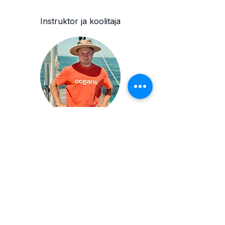
Instruktor ja koolitaja
Julius Tarand
Õppereisi maksumus sisaldab:
7 ööd majutust purjejahi 2-kohalises kajutis;
6 päeva purjetamispraktikat kogenud
instruktori juhendamisel, laevarenti ja
deposiidi kindlustust; voodipesu ja käterätte
laevas; vajalikku varustust pardal toidu
valmistamiseks; jahi lõppkoristust.
Õppereisi maksumus ei sisalda:
toitu ja jooke jahi pardal, kaldapealset