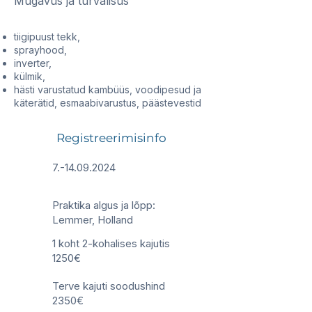
Mugavus ja turvalisus
tiigipuust tekk,
sprayhood,
inverter,
külmik,
hästi varustatud kambüüs, voodipesud ja
käterätid, esmaabivarustus, päästevestid
Registreerimisinfo
7.-14.09.2024
Praktika algus ja lõpp:
Lemmer, Holland
1 koht 2-kohalises kajutis
1250€
Terve kajuti soodushind
2350€