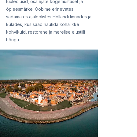
tuuleolusid, osalejate kogemustaset ja
õpieesmärke. Ööbime erinevates
sadamates ajaloolistes Hollandi linnades ja
külades, kus saab nautida kohalikke
kohvikuid, restorane ja merelise elustiili
hõngu.