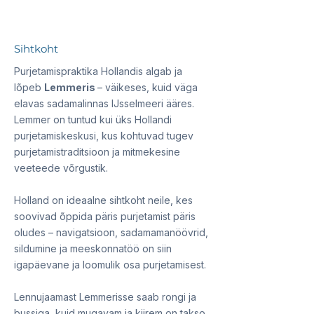
Sihtkoht
Purjetamispraktika Hollandis algab ja
lõpeb
Lemmeris
– väikeses, kuid väga
elavas sadamalinnas IJsselmeeri ääres.
Lemmer on tuntud kui üks Hollandi
purjetamiskeskusi, kus kohtuvad tugev
purjetamistraditsioon ja mitmekesine
veeteede võrgustik.
Holland on ideaalne sihtkoht neile, kes
soovivad õppida päris purjetamist päris
oludes – navigatsioon, sadamamanöövrid,
sildumine ja meeskonnatöö on siin
igapäevane ja loomulik osa purjetamisest.
Lennujaamast Lemmerisse saab rongi ja
bussiga, kuid mugavam ja kiirem on takso