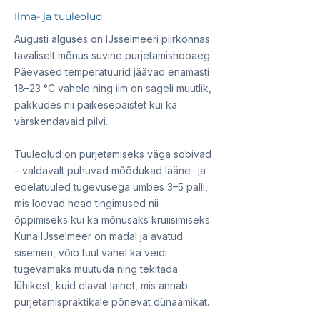
Ilma- ja tuuleolud
Augusti alguses on IJsselmeeri piirkonnas
tavaliselt mõnus suvine purjetamishooaeg.
Päevased temperatuurid jäävad enamasti
18–23 °C vahele ning ilm on sageli muutlik,
pakkudes nii päikesepaistet kui ka
värskendavaid pilvi.
Tuuleolud on purjetamiseks väga sobivad
– valdavalt puhuvad mõõdukad lääne- ja
edelatuuled tugevusega umbes 3–5 palli,
mis loovad head tingimused nii
õppimiseks kui ka mõnusaks kruiisimiseks.
Kuna IJsselmeer on madal ja avatud
sisemeri, võib tuul vahel ka veidi
tugevamaks muutuda ning tekitada
lühikest, kuid elavat lainet, mis annab
purjetamispraktikale põnevat dünaamikat.